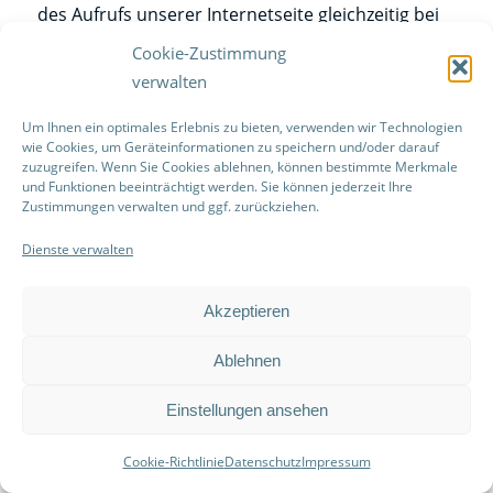
des Aufrufs unserer Internetseite gleichzeitig bei
VetStage eingeloggt ist; dies findet unabhängig
Cookie-Zustimmung
davon statt, ob die betroffene Person die
verwalten
VetStage-Komponente anklickt oder nicht. Ist eine
derartige Übermittlung dieser Informationen an
Um Ihnen ein optimales Erlebnis zu bieten, verwenden wir Technologien
wie Cookies, um Geräteinformationen zu speichern und/oder darauf
VetStage von der betroffenen Person nicht
zuzugreifen. Wenn Sie Cookies ablehnen, können bestimmte Merkmale
gewollt, kann diese die Übermittlung dadurch
und Funktionen beeinträchtigt werden. Sie können jederzeit Ihre
Zustimmungen verwalten und ggf. zurückziehen.
verhindern, dass sie sich vor einem Aufruf
unserer Internetseite aus ihrem VetStage-Account
Dienste verwalten
ausloggt.
Akzeptieren
Die von VetStage veröffentlichte
Datenschutzerklärung, die unter
Ablehnen
https://www.vetstage.de/datenschutz
abrufbar ist,
gibt Aufschluss über die Erhebung, Verarbeitung
Einstellungen ansehen
und Nutzung personenbezogener Daten durch
VetStage.
Cookie-Richtlinie
Datenschutz
Impressum